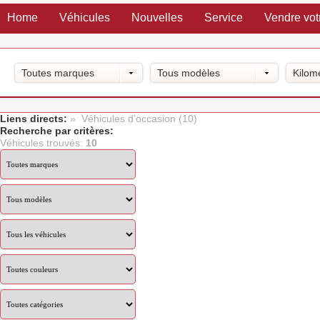
Home
Véhicules
Nouvelles
Service
Vendre vot
Toutes marques
Tous modèles
Kilom
Liens directs:
» Véhicules d’occasion (10)
Recherche par critères:
Véhicules trouvés:
10