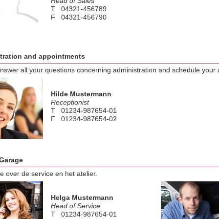
Head of Sales
T 04321-456789
F 04321-456790
tration and appointments
answer all your questions concerning administration and schedule your
Hilde Mustermann
Receptionist
T 01234-987654-01
F 01234-987654-02
E test@modix.de
/Garage
e over de service en het atelier.
Helga Mustermann
Head of Service
T 01234-987654-01