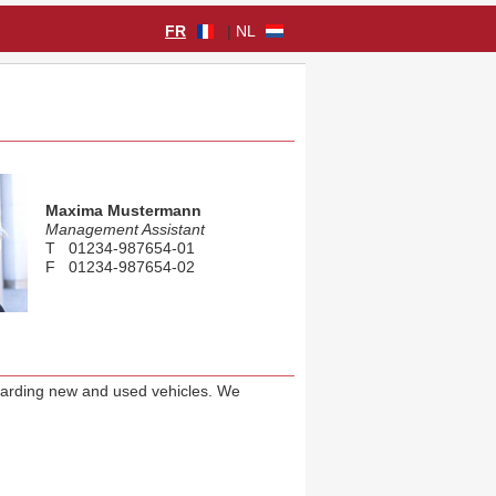
FR
|
NL
Maxima Mustermann
Management Assistant
T 01234-987654-01
F 01234-987654-02
E test@modix.de
egarding new and used vehicles. We