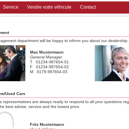
Service
Vendre votre véhicule
Contact
ment
gement department will be happy to inform you about our dealership.
Max Mustermann
General Manager
T 01234-987654-01
F 01234-987654-02
M 0179-987654-03
E test@modix.de
ew/Used Cars
s representatives are always ready to respond to all your questions r
he best advise, service and the lowest price.
Fritz Mustermann