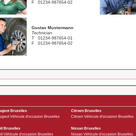
F 01234-987654-02
E test@modix.de
Gustav Mustermann
Technician
T 01234-987654-01
F 01234-987654-02
E test@modix.de
ugeot Bruxelles
Citroen Bruxelles
ugeot Véhicule d'occasion Bruxelles
Citroen Véhicule d'occasion Bruxelles
NI Bruxelles
Nissan Bruxelles
NI Véhicule d'occasion Bruxelles
Nissan Véhicule d'occasion Bruxelles