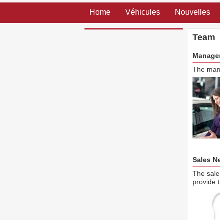
Home
Véhicules
Nouvelles
Team
Manage
The mana
Sales N
The sale
provide t