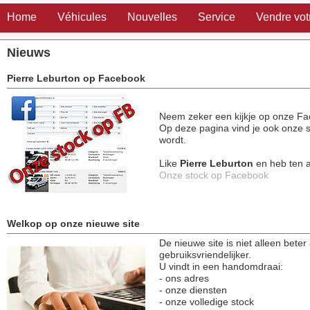
Home
Véhicules
Nouvelles
Service
Vendre vot
Nieuws
Pierre Leburton op Facebook
Neem zeker een kijkje op onze F
Op deze pagina vind je ook onze st
wordt.
Like
Pierre Leburton
en heb ten al
Onze stock op Facebook
Welkop op onze nieuwe site
De nieuwe site is niet alleen beter
gebruiksvriendelijker.
U vindt in een handomdraai:
- ons adres
- onze diensten
- onze volledige stock