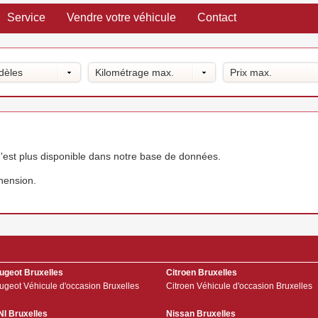
Service
Vendre votre véhicule
Contact
dèles
Kilométrage max.
Prix max.
'est plus disponible dans notre base de données.
hension.
ugeot Bruxelles
Citroen Bruxelles
ugeot Véhicule d'occasion Bruxelles
Citroen Véhicule d'occasion Bruxelles
NI Bruxelles
Nissan Bruxelles