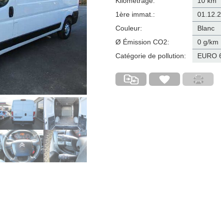
Kilométrage:
10 km
1ère immat.:
01.12.
Couleur:
Blanc
Ø Émission CO
2
:
0 g/km
Catégorie de pollution:
EURO 