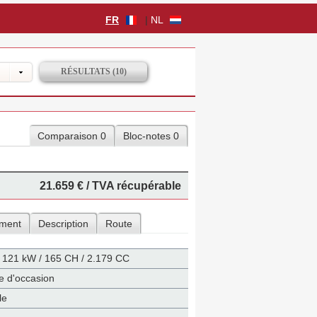
FR
|
NL
Comparaison 0
Bloc-notes 0
21.659 €
/ TVA récupérable
ment
Description
Route
/ 121 kW / 165 CH / 2.179 CC
e d'occasion
le