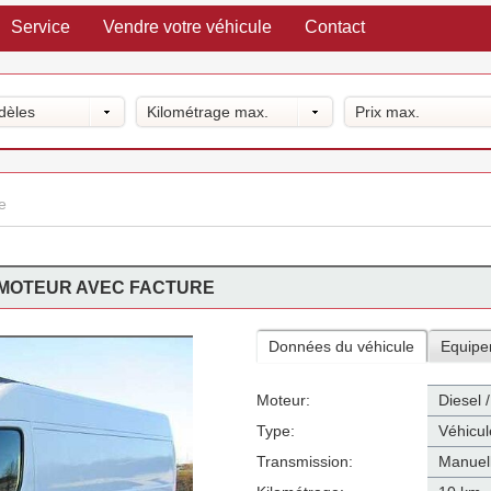
Service
Vendre votre véhicule
Contact
dèles
Kilométrage max.
Prix max.
e
U MOTEUR AVEC FACTURE
Données du véhicule
Equipe
Moteur:
Diesel 
Type:
Véhicul
Transmission:
Manuel