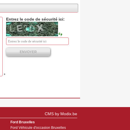
Entrez le code de sécurité ici:
ENVOYER
*
CMS by Modix.be
Ford Bruxelles
Ford Véhicule d'occasion Bruxelles