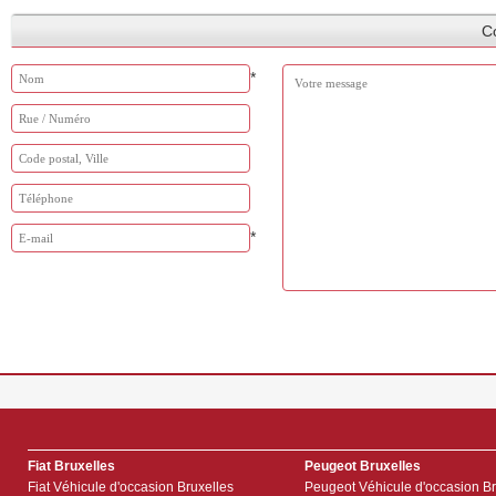
Co
*
*
Fiat Bruxelles
Peugeot Bruxelles
Fiat Véhicule d'occasion Bruxelles
Peugeot Véhicule d'occasion Br