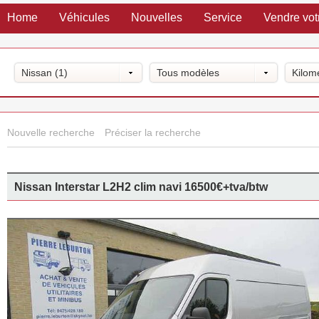
Home
Véhicules
Nouvelles
Service
Vendre vot
Nissan (1)
Tous modèles
Kilom
Nouvelle recherche
Préciser la recherche
Nissan Interstar L2H2 clim navi 16500€+tva/btw