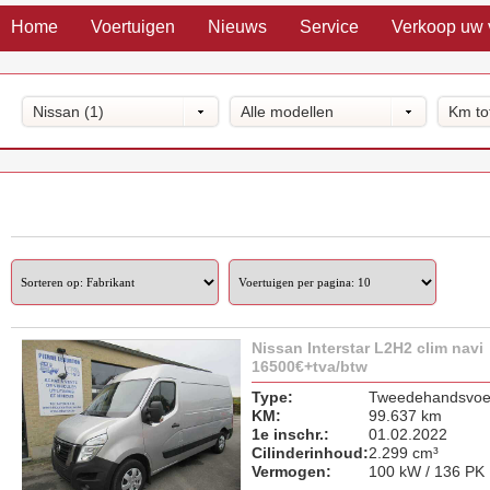
Home
Voertuigen
Nieuws
Service
Verkoop uw 
Nissan (1)
Alle modellen
Km to
Nissan Interstar L2H2 clim navi
16500€+tva/btw
Type:
Tweedehandsvoer
KM:
99.637 km
1e inschr.:
01.02.2022
Cilinderinhoud:
2.299 cm³
Vermogen:
100 kW / 136 PK