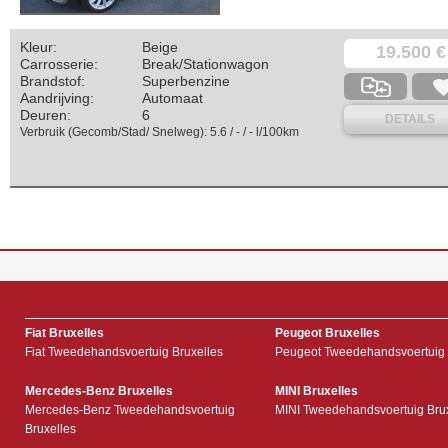
Kleur:
Beige
19.500 €
Carrosserie:
Break/Stationwagon
Brandstof:
Superbenzine
Aandrijving:
Automaat
Deuren:
6
DETAILS
Verbruik (Gecomb/Stad/ Snelweg): 5.6 / - / - l/100km
Fiat Bruxelles
Peugeot Bruxelles
Fiat Tweedehandsvoertuig Bruxelles
Peugeot Tweedehandsvoertuig 
Mercedes-Benz Bruxelles
MINI Bruxelles
Mercedes-Benz Tweedehandsvoertuig
MINI Tweedehandsvoertuig Bru
Bruxelles