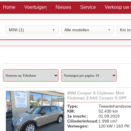
Home
Voertuigen
Nieuws
Service
Verkoop uw 
MINI (1)
Alle modellen
Km to
MINI Cooper S Clubman Mini
Clubman 2.0AS Cooper S OPF
Type:
Tweedehandsvoer
KM:
52.430 km
1e inschr.:
01.09.2019
Cilinderinhoud:
1.998 cm³
Vermogen:
120 kW / 163 PK