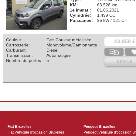
KM:
63.528 km
1e immat.:
01.06.2021
Cylindrée:
1.499 CC
Puissance:
96 kW / 131 CH
Couleur:
Gris Couleur métallisée
23.958 €
Carrosserie:
Monovolume/Camionnette
Carburant:
Diesel
Transmission:
Automatique
Nombre de portes:
5
DÉTAILS
Fiat Bruxelles
Peugeot Bruxelles
Fiat Véhicule d'occasion Bruxelles
Peugeot Véhicule d'occasion Br