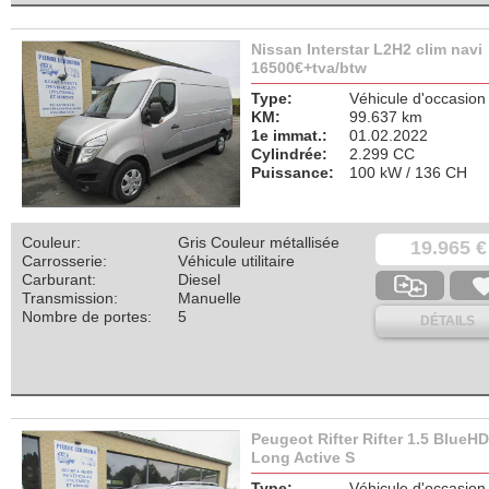
Nissan Interstar L2H2 clim navi
16500€+tva/btw
Type:
Véhicule d'occasion
KM:
99.637 km
1e immat.:
01.02.2022
Cylindrée:
2.299 CC
Puissance:
100 kW / 136 CH
Couleur:
Gris Couleur métallisée
19.965 €
Carrosserie:
Véhicule utilitaire
Carburant:
Diesel
Transmission:
Manuelle
Nombre de portes:
5
DÉTAILS
Peugeot Rifter Rifter 1.5 BlueHD
Long Active S
Type:
Véhicule d'occasion