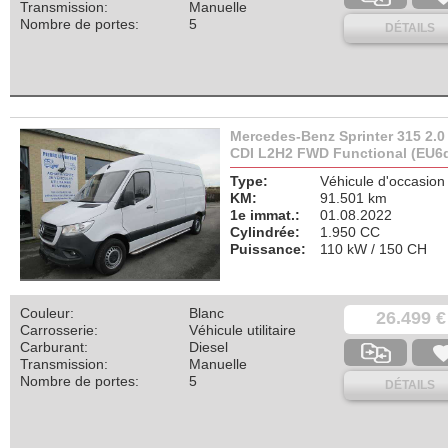
Transmission:
Manuelle
Nombre de portes:
5
DÉTAILS
Mercedes-Benz Sprinter 315 2.0
CDI L2H2 FWD Functional (EU6
Type:
Véhicule d'occasion
KM:
91.501 km
1e immat.:
01.08.2022
Cylindrée:
1.950 CC
Puissance:
110 kW / 150 CH
Couleur:
Blanc
26.499 €
Carrosserie:
Véhicule utilitaire
Carburant:
Diesel
Transmission:
Manuelle
Nombre de portes:
5
DÉTAILS