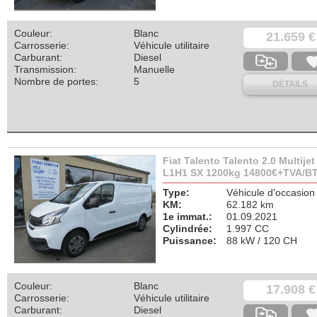
Couleur:
Blanc
21.659 €
Carrosserie:
Véhicule utilitaire
Carburant:
Diesel
Transmission:
Manuelle
Nombre de portes:
5
DÉTAILS
Fiat Talento Talento 2.0 Multijet
L1H1 SX 1200kg 14800€+TVA/B
Type:
Véhicule d'occasion
KM:
62.182 km
1e immat.:
01.09.2021
Cylindrée:
1.997 CC
Puissance:
88 kW / 120 CH
Couleur:
Blanc
17.908 €
Carrosserie:
Véhicule utilitaire
Carburant:
Diesel