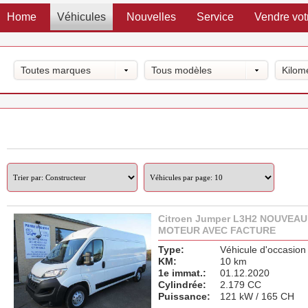
Home
Véhicules
Nouvelles
Service
Vendre vot
Toutes marques
Tous modèles
Kilom
Citroen Jumper L3H2 NOUVEAU
MOTEUR AVEC FACTURE
Type:
Véhicule d'occasion
KM:
10 km
1e immat.:
01.12.2020
Cylindrée:
2.179 CC
Puissance:
121 kW / 165 CH